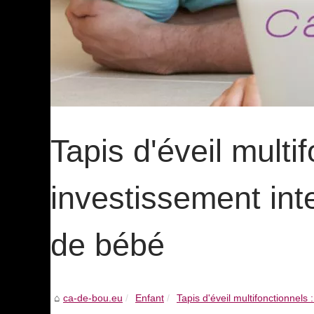
Tapis d'éveil multi
investissement inte
de bébé
ca-de-bou.eu
Enfant
Tapis d'éveil multifonctionnels :